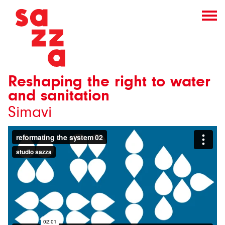
Reshaping the right to water
and sanitation
Simavi