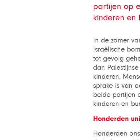
partijen op 
kinderen en 
In de zomer va
Israëlische b
tot gevolg geha
dan Palestijns
kinderen. Mens
sprake is van o
beide partijen
kinderen en bur
Honderden uni
Honderden onsc