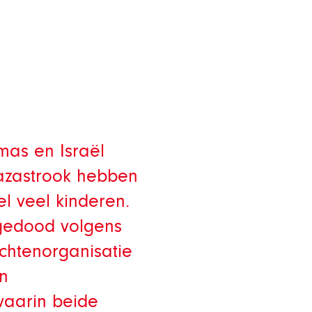
mas en Israël
azastrook hebben
 veel kinderen.
s gedood volgens
chtenorganisatie
n
waarin beide