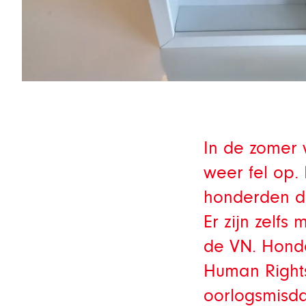
In de zomer 
weer fel op
honderden do
Er zijn zelfs
de VN. Honde
Human Rights
oorlogsmisda