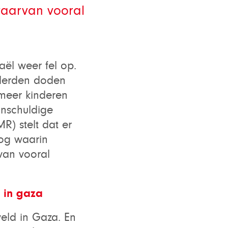
waarvan vooral
ël weer fel op.
derden doden
 meer kinderen
onschuldige
) stelt dat er
log waarin
van vooral
 in gaza
eld in Gaza. En