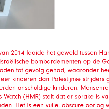
van 2014 laaide het geweld tussen Ha
. Israëlische bombardementen op de G
den tot gevolg gehad, waaronder heel
 meer kinderen dan Palestijnse strijder
rden onschuldige kinderen. Mensenre
 Watch (HMR) stelt dat er sprake is va
den. Het is een vuile, obscure oorlog 