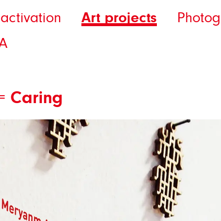
Art projects
activation
Photog
A
= Caring